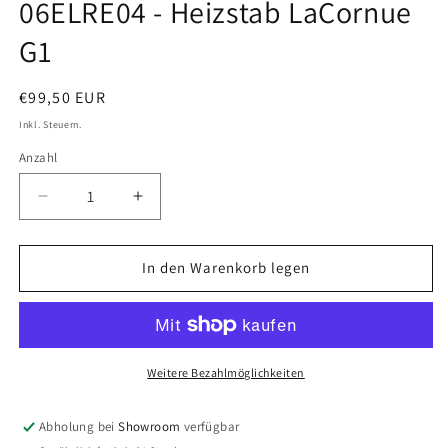
06ELRE04 - Heizstab LaCornue
Modal
öffnen
G1
Normaler
€99,50 EUR
Preis
Inkl. Steuern.
Anzahl
Verringere
Erhöhe
die
die
Menge
Menge
für
für
In den Warenkorb legen
06ELRE04
06ELRE04
-
-
Heizstab
Heizstab
LaCornue
LaCornue
G1
G1
Weitere Bezahlmöglichkeiten
Abholung bei
Showroom
verfügbar