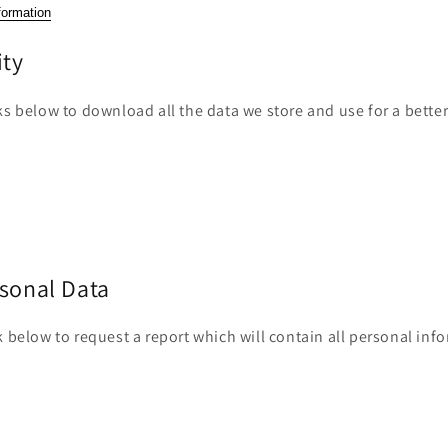
formation
ity
ks below to download all the data we store and use for a bette
rsonal Data
k below to request a report which will contain all personal inf