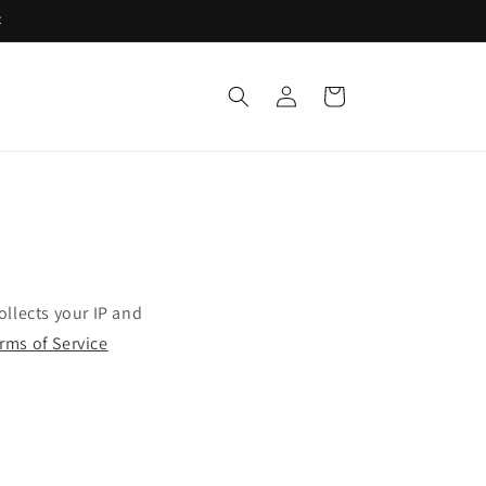
t
Einloggen
Warenkorb
llects your IP and
erms of Service