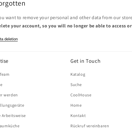
Forgotten
you want to remove your personal and other data from our stor
elete your account, so you will no longer be able to access o
ta deletion
tise
Get in Touch
 Team
Katalog
re
Suche
er werden
CoolHouse
llungsgeräte
Home
 Arbeitsweise
Kontakt
Traumküche
Rückruf vereinbaren