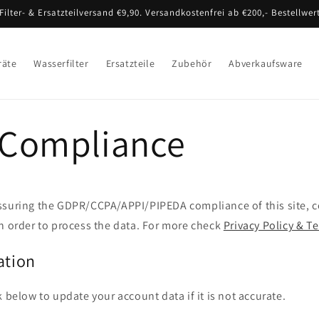
Filter- & Ersatzteilversand €9,90. Versandkostenfrei ab €200,- Bestellwer
räte
Wasserfilter
Ersatzteile
Zubehör
Abverkaufsware
Compliance
ssuring the GDPR/CCPA/APPI/PIPEDA compliance of this site, co
n order to process the data. For more check
Privacy Policy & T
ation
k below to update your account data if it is not accurate.