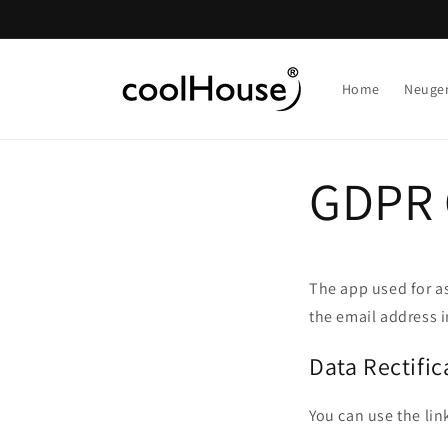
Direkt
zum
Inhalt
Home
Neuge
GDPR 
The app used for a
the email address i
Data Rectific
You can use the lin